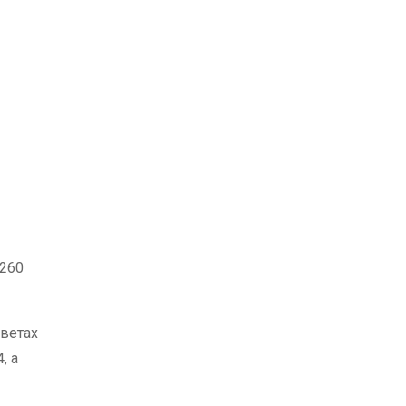
 260
тветах
, а