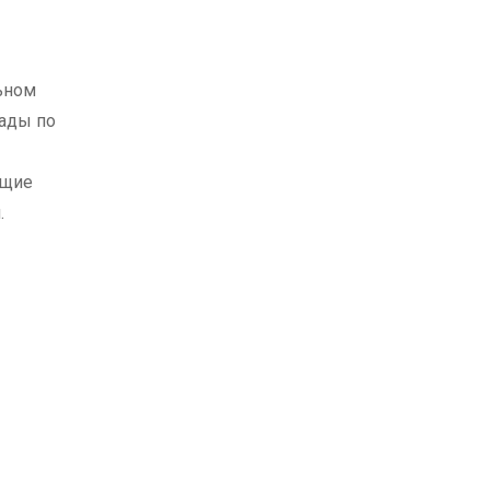
ьном
иады по
ющие
.