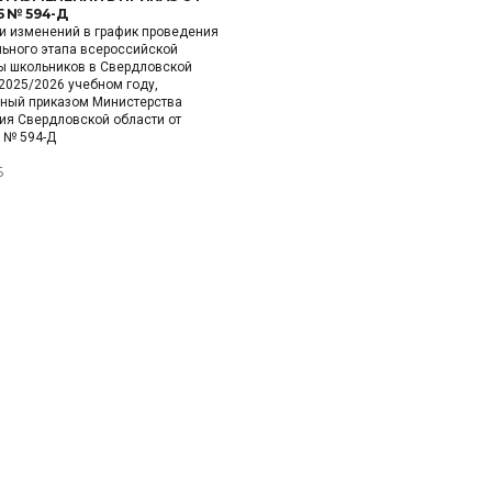
5 № 594-Д
и изменений в график проведения
ьного этапа всероссийской
 школьников в Свердловской
 2025/2026 учебном году,
ный приказом Министерства
ия Свердловской области от
5 № 594-Д
Б