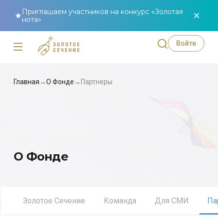
Приглашаем участников на конкурс «Золотая
нота»
Войти
Главная
→
О Фонде
→
Партнеры
О Фонде
Золотое Сечение
Команда
Для СМИ
Па