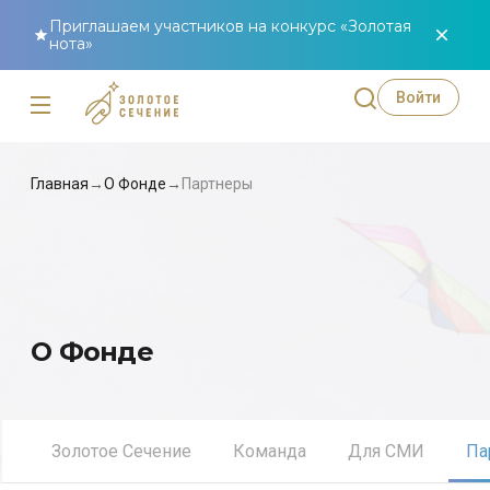
Приглашаем участников на конкурс «Золотая
нота»
Войти
Главная
→
О Фонде
→
Партнеры
О Фонде
Золотое Сечение
Команда
Для СМИ
Па