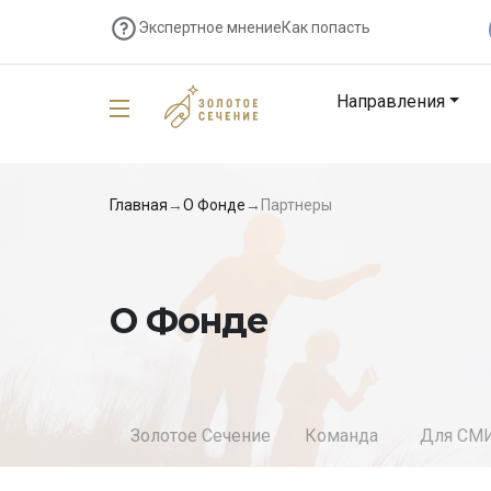
Экспертное мнение
Как попасть
Направления
Главная
→
О Фонде
→
Партнеры
О Фонде
Золотое Сечение
Команда
Для СМ