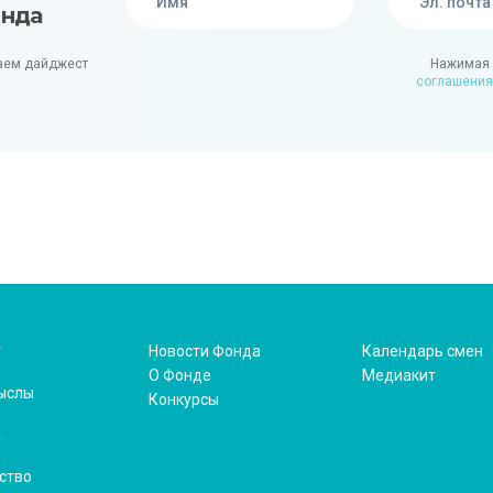
онда
аем дайджест
Нажимая 
соглашения
т
Новости Фонда
Календарь смен
О Фонде
Медиакит
ыслы
Конкурсы
а
ство