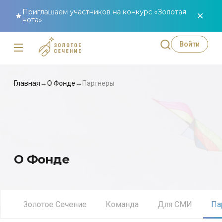
Приглашаем участников на конкурс «Золотая
нота»
Войти
Главная
→
О Фонде
→
Партнеры
О Фонде
Золотое Сечение
Команда
Для СМИ
Па