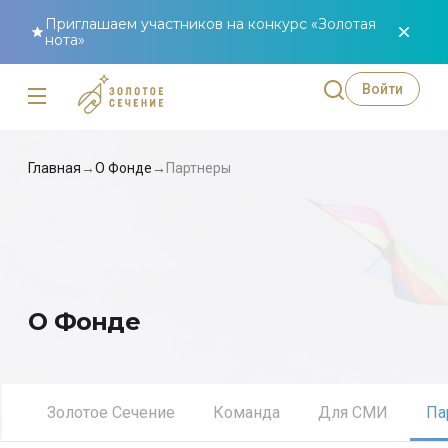
Приглашаем участников на конкурс «Золотая
нота»
Войти
Главная
→
О Фонде
→
Партнеры
О Фонде
Золотое Сечение
Команда
Для СМИ
Па