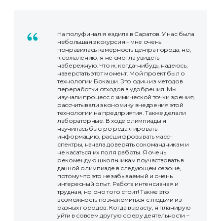
На полуфинал я ездила в Саратов. У нас была
небольшая экскурсия – мне очень
понравилась камерность центра города, но,
к сожалению, я не смогла увидеть
набережную. Что ж, когда-нибудь, надеюсь,
наверстать этот момент. Мой проект был о
технологии Бокаши. Это один из методов
переработки отходов в удобрения. Мы
изучали процесс с химической точки зрения,
рассчитывали экономику внедрения этой
технологии на предприятия. Также делали
лабораторные. В ходе олимпиады я
научилась быстро редактировать
информацию, расшифровывать масс-
спектры, начала доверять сокомандникам и
не касаться их поля работы. Я очень
рекомендую школьникам поучаствовать в
данной олимпиаде в следующем сезоне,
потому что это незабываемый и очень
интересный опыт. Работа интенсивная и
трудная, но оно того стоит! Также это
возможность познакомиться с людьми из
разных городов. Когда вырасту, я планирую
уйти в совсем другую сферу деятельности –