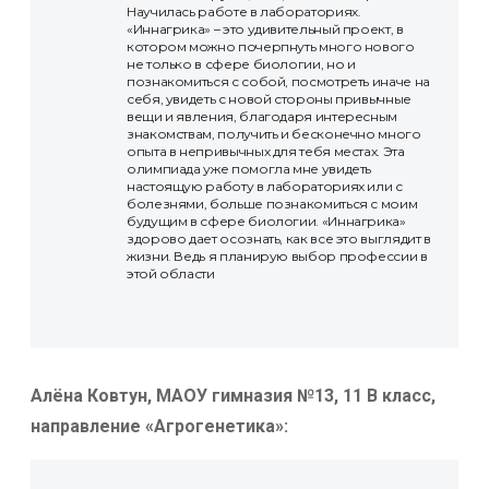
Научилась работе в лабораториях.
«Иннагрика» – это удивительный проект, в
котором можно почерпнуть много нового
не только в сфере биологии, но и
познакомиться с собой, посмотреть иначе на
себя, увидеть с новой стороны привычные
вещи и явления, благодаря интересным
знакомствам, получить и бесконечно много
опыта в непривычных для тебя местах. Эта
олимпиада уже помогла мне увидеть
настоящую работу в лабораториях или с
болезнями, больше познакомиться с моим
будущим в сфере биологии. «Иннагрика»
здорово дает осознать, как все это выглядит в
жизни. Ведь я планирую выбор профессии в
этой области
Алёна Ковтун, МАОУ гимназия №13, 11 В класс,
направление «Агрогенетика»: