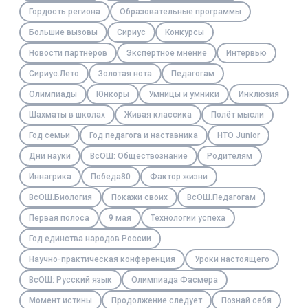
Гордость региона
Образовательные программы
Большие вызовы
Сириус
Конкурсы
Новости партнёров
Экспертное мнение
Интервью
Сириус.Лето
Золотая нота
Педагогам
Олимпиады
Юнкоры
Умницы и умники
Инклюзия
Шахматы в школах
Живая классика
Полёт мысли
Год семьи
Год педагога и наставника
НТО Junior
Дни науки
ВсОШ: Обществознание
Родителям
Иннагрика
Победа80
Фактор жизни
ВсОШ.Биология
Покажи своих
ВсОШ.Педагогам
Первая полоса
9 мая
Технологии успеха
Год единства народов России
Научно-практическая конференция
Уроки настоящего
ВсОШ: Русский язык
Олимпиада Фасмера
Момент истины
Продолжение следует
Познай себя