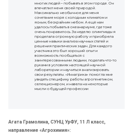
многих людей – побывать в этом городе. Он
впечатлил меня своей природой.
Максимально необычное для меня
сочетание моря с холодным климатом и
ясным, бескрайним небом. А ещё нам
удалось побывать в океанариуме, где тоже
очень понравилось. За неделю олимпиады я
проделала огромную работу и приобрела
ценные навыки анализа научных статей и
решения практических задач. Для каждого
участника это был хороший опыт и
возможность пообщаться с
заинтересованными людьми, поделать что-то
руками в условиях настоящей научной
лаборатории и научиться анализировать
свои результаты. «Иннагрика» помогла мне
увидеть специфику работы агрогенетиком,
селекционером, и навела на некоторые
мысли о будущей профессии
Агата Грамолина, СУНЦ УрФУ, 11 Л класс,
направление «Агрохимия»: