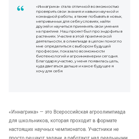
«Иннагрика» стала отличной возможностью
проверить свои знания и навыки научной и
командной работы, а также побывать в новых,
непривычных для себя условиях, найти
друзей и научиться применять свои умения
на практике. Наш проект был про эндофиты в
растениях. Участие в этой практической
деятельности, в олимпиаде в целом помогло
мне определиться с выбором будущей
профессии, показало возможности
биотехнологий и агроинженерии сегодня.
Благодаря участию, у меня появилась цель,
куда двигаться дальше и какое будущее я
хочу для себя
«Иннагрика» — это Всероссийская агроолимпиада
для школьников, которая проходит в формате
настоящих научных чемпионатов. Участники не
просто решают задачи, а работают над реальными