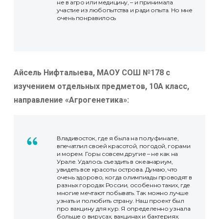
не в агро или медицину, – и принимала
участие из любопытства и ради опыта. Но мне
очень понравилось
Айсель Нифталыева, МАОУ СОШ №178 с
изучением отдельных предметов, 10А класс,
направление «Агрогенетика»:
Владивосток, где я была на полуфинале,
впечатлил своей красотой, погодой, горами
и морем. Горы совсем другие – не как на
Урале. Удалось съездить в океанариум,
увидеть все красоты острова. Думаю, что
очень здорово, когда олимпиады проводят в
разных городах России, особенно таких, где
многие мечтают побывать. Так можно лучше
узнать и полюбить страну. Наш проект был
про вакцину для кур. Я определенно узнала
больше о вирусах, вакцинах и бактериях.