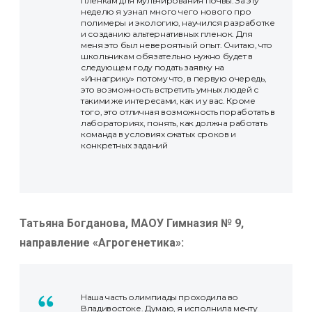
пленкам для мульчирования почвы. За эту
неделю я узнал много чего нового про
полимеры и экологию, научился разработке
и созданию альтернативных пленок. Для
меня это был невероятный опыт. Считаю, что
школьникам обязательно нужно будет в
следующем году подать заявку на
«Иннагрику» потому что, в первую очередь,
это возможность встретить умных людей с
такими же интересами, как и у вас. Кроме
того, это отличная возможность поработать в
лабораториях, понять, как должна работать
команда в условиях сжатых сроков и
конкретных заданий
Татьяна Богданова, МАОУ Гимназия № 9,
направление «Агрогенетика»:
Наша часть олимпиады проходила во
Владивостоке. Думаю, я исполнила мечту