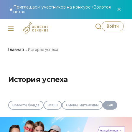
Приглашаем участников на конкурс «Золотая
нота»
Войти
Главная
→
История успеха
История успеха
Новости Фонда
ВсОШ
Смены. Интенсивы
+48