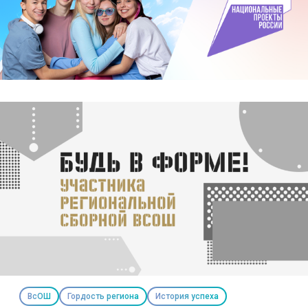
ВсОШ
Гордость региона
История успеха