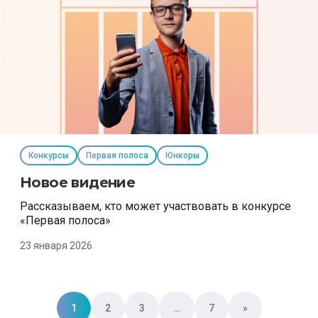
Конкурсы
Первая полоса
Юнкоры
Новое видение
Рассказываем, кто может участвовать в конкурсе
«Первая полоса»
23 января 2026
Posts navigation
1
2
3
…
7
»