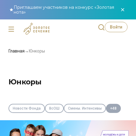
Приглашаем участников на конкурс «Золотая
нота»
Войти
Главная
→
Юнкоры
Юнкоры
Новости Фонда
ВсОШ
Смены. Интенсивы
+48