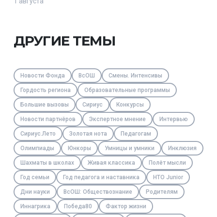
1 августа
ДРУГИЕ ТЕМЫ
Новости Фонда
ВсОШ
Смены. Интенсивы
Гордость региона
Образовательные программы
Большие вызовы
Сириус
Конкурсы
Новости партнёров
Экспертное мнение
Интервью
Сириус.Лето
Золотая нота
Педагогам
Олимпиады
Юнкоры
Умницы и умники
Инклюзия
Шахматы в школах
Живая классика
Полёт мысли
Год семьи
Год педагога и наставника
НТО Junior
Дни науки
ВсОШ: Обществознание
Родителям
Иннагрика
Победа80
Фактор жизни