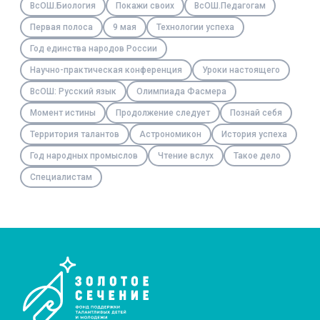
ВсОШ.Биология
Покажи своих
ВсОШ.Педагогам
Первая полоса
9 мая
Технологии успеха
Год единства народов России
Научно-практическая конференция
Уроки настоящего
ВсОШ: Русский язык
Олимпиада Фасмера
Момент истины
Продолжение следует
Познай себя
Территория талантов
Астрономикон
История успеха
Год народных промыслов
Чтение вслух
Такое дело
Специалистам