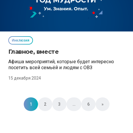
Инклюзия
Главное, вместе
Афиша мероприятий, которые будет интересно
посетить всей семьёй и людям с ОВЗ
15 декабря 2024
Posts navigation
1
2
3
…
6
»