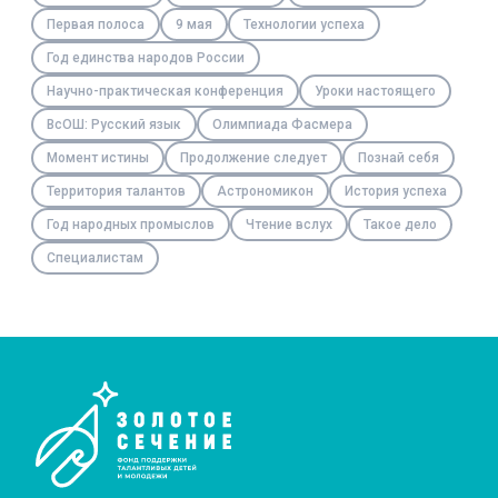
Первая полоса
9 мая
Технологии успеха
Год единства народов России
Научно-практическая конференция
Уроки настоящего
ВсОШ: Русский язык
Олимпиада Фасмера
Момент истины
Продолжение следует
Познай себя
Территория талантов
Астрономикон
История успеха
Год народных промыслов
Чтение вслух
Такое дело
Специалистам