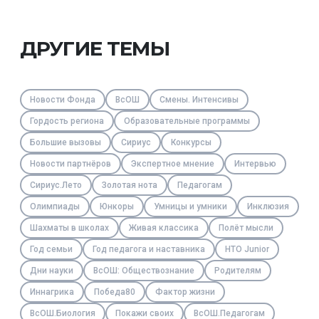
ДРУГИЕ ТЕМЫ
Новости Фонда
ВсОШ
Смены. Интенсивы
Гордость региона
Образовательные программы
Большие вызовы
Сириус
Конкурсы
Новости партнёров
Экспертное мнение
Интервью
Сириус.Лето
Золотая нота
Педагогам
Олимпиады
Юнкоры
Умницы и умники
Инклюзия
Шахматы в школах
Живая классика
Полёт мысли
Год семьи
Год педагога и наставника
НТО Junior
Дни науки
ВсОШ: Обществознание
Родителям
Иннагрика
Победа80
Фактор жизни
ВсОШ.Биология
Покажи своих
ВсОШ.Педагогам