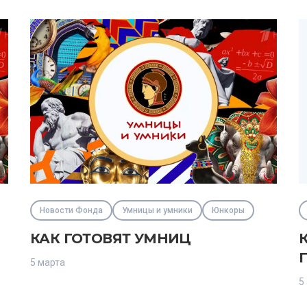
Новости Фонда
Умницы и умники
Юнкоры
КАК ГОТОВЯТ УМНИЦ
5 марта
5