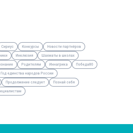
Сириус
Конкурсы
Новости партнёров
ники
Инклюзия
Шахматы в школах
ознание
Родителям
Иннагрика
Победа80
Год единства народов России
Продолжение следует
Познай себя
ециалистам