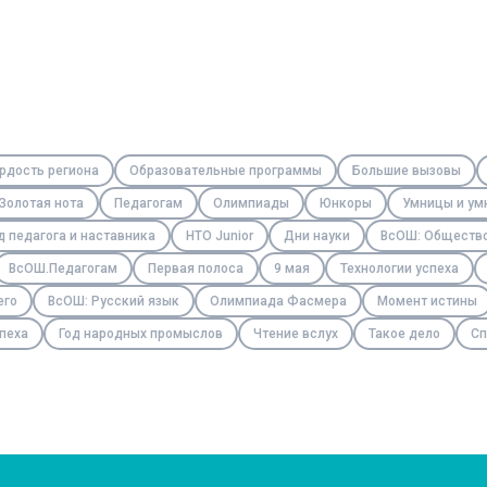
рдость региона
Образовательные программы
Большие вызовы
Золотая нота
Педагогам
Олимпиады
Юнкоры
Умницы и ум
д педагога и наставника
НТО Junior
Дни науки
ВсОШ: Обществ
ВсОШ.Педагогам
Первая полоса
9 мая
Технологии успеха
его
ВсОШ: Русский язык
Олимпиада Фасмера
Момент истины
пеха
Год народных промыслов
Чтение вслух
Такое дело
Сп