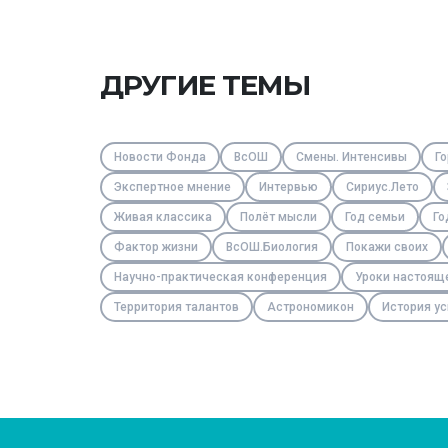
ДРУГИЕ ТЕМЫ
Новости Фонда
ВсОШ
Смены. Интенсивы
Го
Экспертное мнение
Интервью
Сириус.Лето
Живая классика
Полёт мысли
Год семьи
Го
Фактор жизни
ВсОШ.Биология
Покажи своих
Научно-практическая конференция
Уроки настоящ
Территория талантов
Астрономикон
История ус