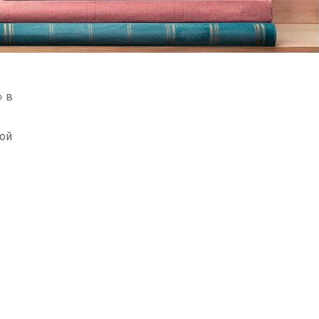
» в
ной