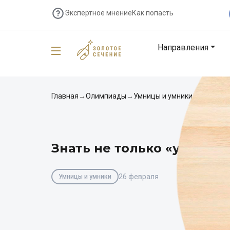
Экспертное мнение
Как попасть
Направления
Главная
→
Олимпиады
→
Умницы и умники
→
Знать не
Знать не только «умница
26 февраля
Умницы и умники