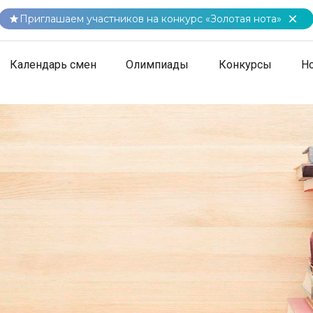
Приглашаем участников на конкурс «Золотая нота»
Календарь смен
Олимпиады
Конкурсы
Н
 только «умницам»!
м»!