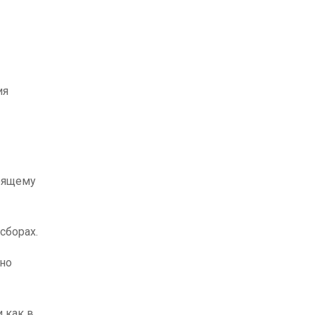
ия
тоящему
сборах.
ьно
 как в