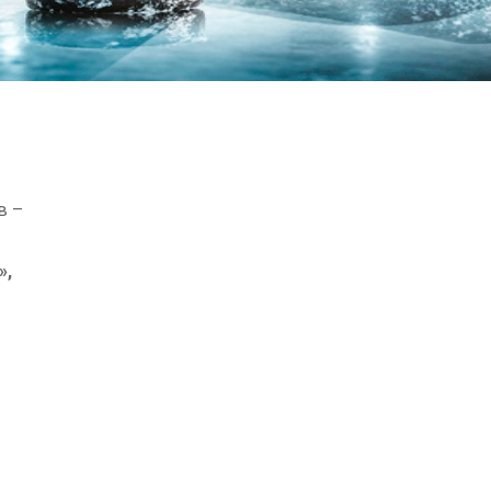
в –
»,