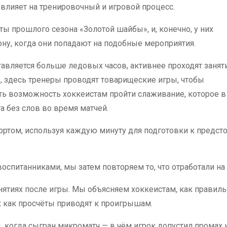
 влияет на тренировочный и игровой процесс.
ты прошлого сезона «Золотой шайбы», и, конечно, у них
ну, когда они попадают на подобные мероприятия.
тавляется больше ледовых часов, активнее проходят занят
о, здесь тренеры проводят товарищеские игры, чтобы
ть возможность хоккеистам пройти слаживание, которое в
 без слов во время матчей.
портом, используя каждую минуту для подготовки к предс
оспитанниками, мы затем повторяем то, что отработали на 
нятиях после игры. Мы объясняем хоккеистам, как правил
ак как просчёты приводят к проигрышам.
, когда сыгран микроматч — в чём игрок допустил промах и