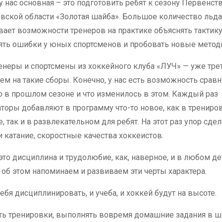
у нас основная – это подготовить ребят к сезону Первенст
вской области «Золотая шайба». Большое количество льд
вает возможности тренеров на практике объяснять тактику
ять ошибки у юных спортсменов и пробовать новые метод
енеры и спортсмены из хоккейного клуба «ЛУЧ» — уже тре
м на такие сборы. Конечно, у нас есть возможность сравн
о в прошлом сезоне и что изменилось в этом. Каждый раз
аторы добавляют в программу что-то новое, как в тренир
, так и в развлекательном для ребят. На этот раз упор сдел
и катание, скоростные качества хоккеистов.
то дисциплина и трудолюбие, как, наверное, и в любом де
об этом напоминаем и развиваем эти черты характера.
я дисциплинировать, и учеба, и хоккей будут на высоте.
ать тренировки, выполнять вовремя домашние задания в ш