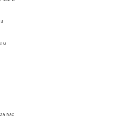
 и
ном
за вас
,