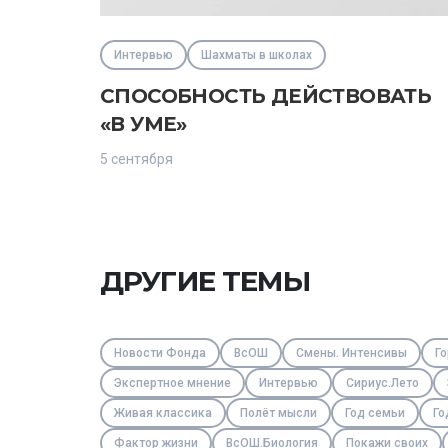
Интервью
Шахматы в школах
СПОСОБНОСТЬ ДЕЙСТВОВАТЬ
«В УМЕ»
5 сентября
ДРУГИЕ ТЕМЫ
Новости Фонда
ВсОШ
Смены. Интенсивы
Го
Экспертное мнение
Интервью
Сириус.Лето
Живая классика
Полёт мысли
Год семьи
Го
Фактор жизни
ВсОШ.Биология
Покажи своих