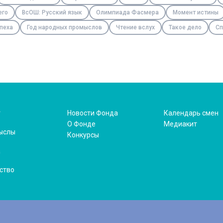
его
ВсОШ: Русский язык
Олимпиада Фасмера
Момент истины
пеха
Год народных промыслов
Чтение вслух
Такое дело
Сп
т
Новости Фонда
Календарь смен
О Фонде
Медиакит
ыслы
Конкурсы
а
ство