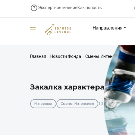
Экспертное мнение
Как попасть
Направления
Главная
→
Новости Фонда
→
Смены. Интенсивы
→
Зак
Закалка характера ради 
10 октября
Интервью
Смены. Интенсивы