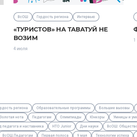
ВсОШ
Гордость региона
Интервью
«ТУРИСТОВ» НА ТАВАТУЙ НЕ
ВОЗИМ
1
4 июля
рдость региона
Образовательные программы
Большие вызовы
Золотая нота
Педагогам
Олимпиады
Юнкоры
Умницы и ум
д педагога и наставника
НТО Junior
Дни науки
ВсОШ: Обществ
ВсОШ.Педагогам
Первая полоса
9 мая
Технологии успеха