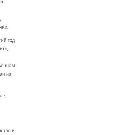
ва
а
,
ики.
тий год
ить,
овочном
ан на
ле.
коле и