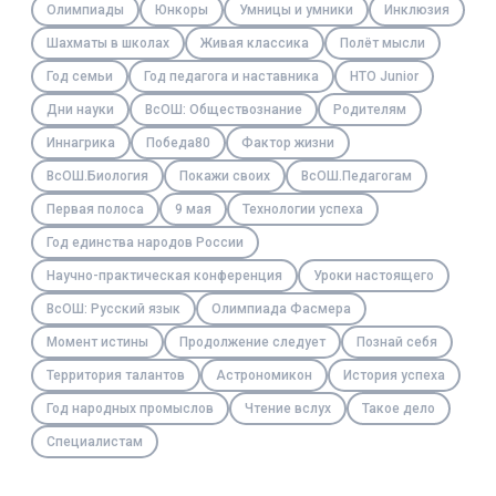
Олимпиады
Юнкоры
Умницы и умники
Инклюзия
Шахматы в школах
Живая классика
Полёт мысли
Год семьи
Год педагога и наставника
НТО Junior
Дни науки
ВсОШ: Обществознание
Родителям
Иннагрика
Победа80
Фактор жизни
ВсОШ.Биология
Покажи своих
ВсОШ.Педагогам
Первая полоса
9 мая
Технологии успеха
Год единства народов России
Научно-практическая конференция
Уроки настоящего
ВсОШ: Русский язык
Олимпиада Фасмера
Момент истины
Продолжение следует
Познай себя
Территория талантов
Астрономикон
История успеха
Год народных промыслов
Чтение вслух
Такое дело
Специалистам