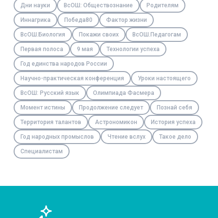
Дни науки
ВсОШ: Обществознание
Родителям
Иннагрика
Победа80
Фактор жизни
ВсОШ.Биология
Покажи своих
ВсОШ.Педагогам
Первая полоса
9 мая
Технологии успеха
Год единства народов России
Научно-практическая конференция
Уроки настоящего
ВсОШ: Русский язык
Олимпиада Фасмера
Момент истины
Продолжение следует
Познай себя
Территория талантов
Астрономикон
История успеха
Год народных промыслов
Чтение вслух
Такое дело
Специалистам