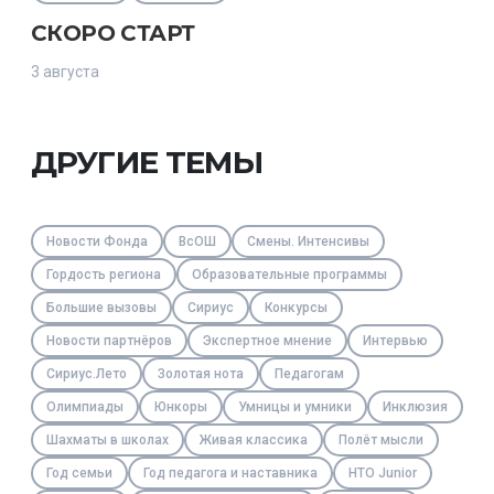
СКОРО СТАРТ
3 августа
ДРУГИЕ ТЕМЫ
Новости Фонда
ВсОШ
Смены. Интенсивы
Гордость региона
Образовательные программы
Большие вызовы
Сириус
Конкурсы
Новости партнёров
Экспертное мнение
Интервью
Сириус.Лето
Золотая нота
Педагогам
Олимпиады
Юнкоры
Умницы и умники
Инклюзия
Шахматы в школах
Живая классика
Полёт мысли
Год семьи
Год педагога и наставника
НТО Junior