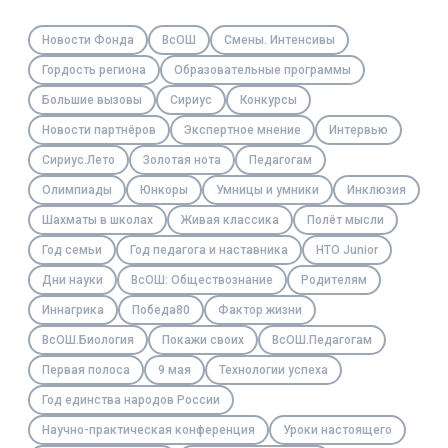
Новости Фонда
ВсОШ
Смены. Интенсивы
Гордость региона
Образовательные программы
Большие вызовы
Сириус
Конкурсы
Новости партнёров
Экспертное мнение
Интервью
Сириус.Лето
Золотая нота
Педагогам
Олимпиады
Юнкоры
Умницы и умники
Инклюзия
Шахматы в школах
Живая классика
Полёт мысли
Год семьи
Год педагога и наставника
НТО Junior
Дни науки
ВсОШ: Обществознание
Родителям
Иннагрика
Победа80
Фактор жизни
ВсОШ.Биология
Покажи своих
ВсОШ.Педагогам
Первая полоса
9 мая
Технологии успеха
Год единства народов России
Научно-практическая конференция
Уроки настоящего