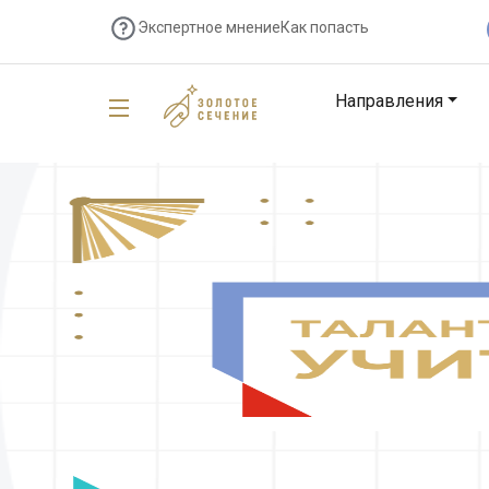
Экспертное мнение
Как попасть
Направления
Главная
→
Новости Фонда
→
Открыть талант
Открыть талант
3 октября
Новости Фонда