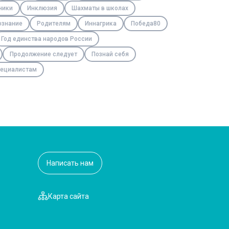
ники
Инклюзия
Шахматы в школах
ознание
Родителям
Иннагрика
Победа80
Год единства народов России
Продолжение следует
Познай себя
ециалистам
Написать нам
Карта сайта