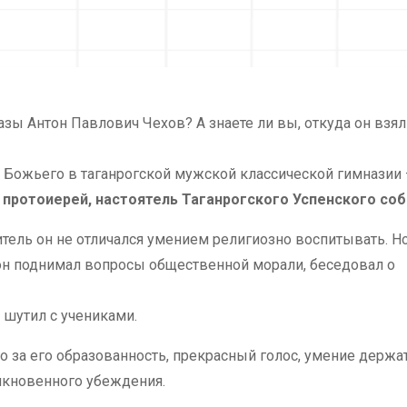
зы Антон Павлович Чехов? А знаете ли вы, откуда он взял
а Божьего в таганрогской мужской классической гимназии 
 протоиерей, настоятель Таганрогского Успенского со
тель он не отличался умением религиозно воспитывать. Но
 он поднимал вопросы общественной морали, беседовал о
, шутил с учениками.
 за его образованность, прекрасный голос, умение держа
никновенного убеждения.