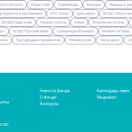
Золотая нота
Педагогам
Олимпиады
Юнкоры
Умницы и ум
д педагога и наставника
НТО Junior
Дни науки
ВсОШ: Обществ
ВсОШ.Педагогам
Первая полоса
9 мая
Технологии успеха
его
ВсОШ: Русский язык
Олимпиада Фасмера
Момент истины
пеха
Год народных промыслов
Чтение вслух
Такое дело
Сп
т
Новости Фонда
Календарь смен
О Фонде
Медиакит
ыслы
Конкурсы
а
ство