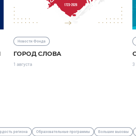
Новости Фонда
М
ГОРОД СЛОВА
1 августа
3
рдость региона
Образовательные программы
Большие вызовы