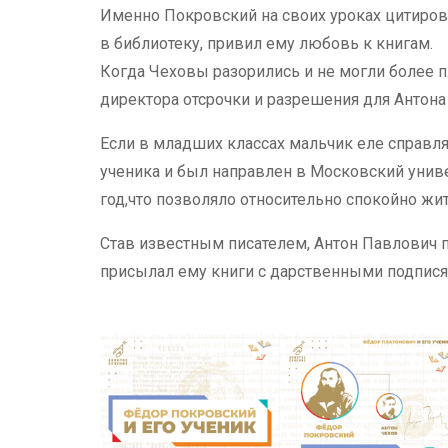
Именно Покровский на своих уроках цитиров
в библиотеку, привил ему любовь к книгам.
Когда Чеховы разорились и не могли более п
директора отсрочки и разрешения для Антон
Если в младших классах мальчик еле справля
ученика и был направлен в Московский униве
год,что позволяло относительно спокойно жи
Став известным писателем, Антон Павлович
присылал ему книги с дарственными подпися