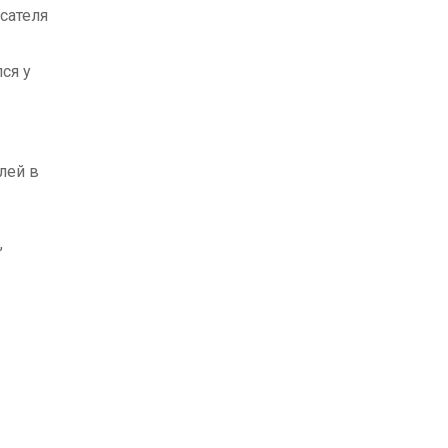
сателя
ся у
лей в
,