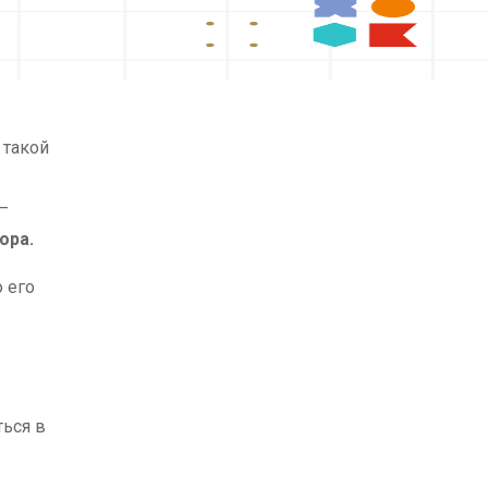
 такой
–
бора.
 его
ться в