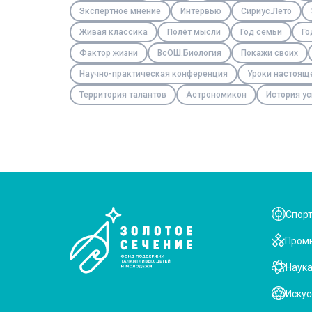
Экспертное мнение
Интервью
Сириус.Лето
Живая классика
Полёт мысли
Год семьи
Го
Фактор жизни
ВсОШ.Биология
Покажи своих
Научно-практическая конференция
Уроки настоящ
Территория талантов
Астрономикон
История ус
Спор
Пром
Наук
Искус