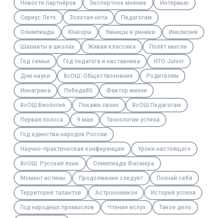
Новости партнёров
Экспертное мнение
Интервью
Сириус.Лето
Золотая нота
Педагогам
Олимпиады
Юнкоры
Умницы и умники
Инклюзия
Шахматы в школах
Живая классика
Полёт мысли
Год семьи
Год педагога и наставника
НТО Junior
Дни науки
ВсОШ: Обществознание
Родителям
Иннагрика
Победа80
Фактор жизни
ВсОШ.Биология
Покажи своих
ВсОШ.Педагогам
Первая полоса
9 мая
Технологии успеха
Год единства народов России
Научно-практическая конференция
Уроки настоящего
ВсОШ: Русский язык
Олимпиада Фасмера
Момент истины
Продолжение следует
Познай себя
Территория талантов
Астрономикон
История успеха
Год народных промыслов
Чтение вслух
Такое дело