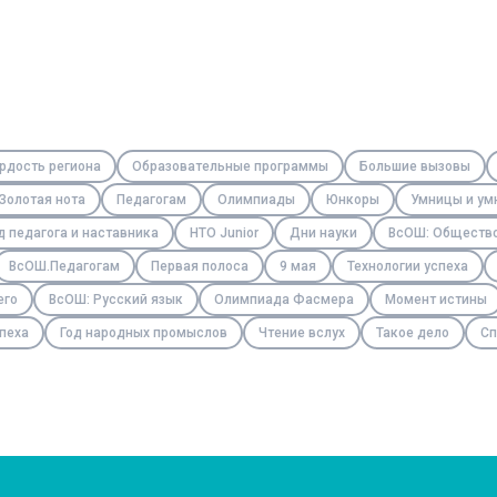
рдость региона
Образовательные программы
Большие вызовы
Золотая нота
Педагогам
Олимпиады
Юнкоры
Умницы и ум
д педагога и наставника
НТО Junior
Дни науки
ВсОШ: Обществ
ВсОШ.Педагогам
Первая полоса
9 мая
Технологии успеха
его
ВсОШ: Русский язык
Олимпиада Фасмера
Момент истины
пеха
Год народных промыслов
Чтение вслух
Такое дело
Сп