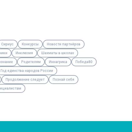
Сириус
Конкурсы
Новости партнёров
ники
Инклюзия
Шахматы в школах
ознание
Родителям
Иннагрика
Победа80
Год единства народов России
Продолжение следует
Познай себя
ециалистам