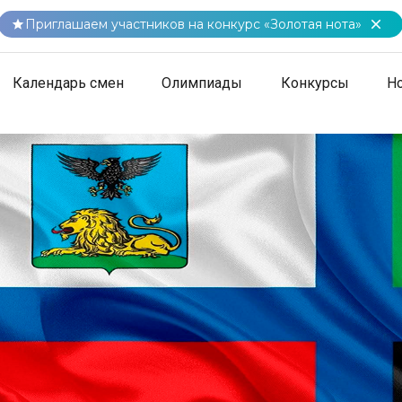
Приглашаем участников на конкурс «Золотая нота»
Календарь смен
Олимпиады
Конкурсы
Н
удничество
дничество