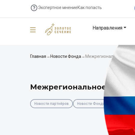
Экспертное мнение
Как попасть
Направления
Главная
→
Новости Фонда
→
Межрегиональное сотр
Межрегиональное сотру
29 октября
Новости партнёров
Новости Фонда