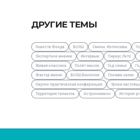
ДРУГИЕ ТЕМЫ
Новости Фонда
ВсОШ
Смены. Интенсивы
Го
Экспертное мнение
Интервью
Сириус.Лето
Живая классика
Полёт мысли
Год семьи
Го
Фактор жизни
ВсОШ.Биология
Покажи своих
Научно-практическая конференция
Уроки настоящ
Территория талантов
Астрономикон
История ус