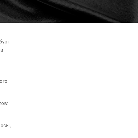
бург.
 и
ого
тов:
росы,