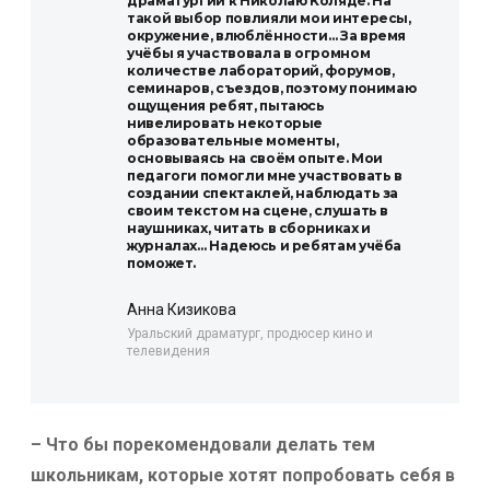
драматургии к Николаю Коляде. На
такой выбор повлияли мои интересы,
окружение, влюблённости… За время
учёбы я участвовала в огромном
количестве лабораторий, форумов,
семинаров, съездов, поэтому понимаю
ощущения ребят, пытаюсь
нивелировать некоторые
образовательные моменты,
основываясь на своём опыте. Мои
педагоги помогли мне участвовать в
создании спектаклей, наблюдать за
своим текстом на сцене, слушать в
наушниках, читать в сборниках и
журналах… Надеюсь и ребятам учёба
поможет.
Анна Кизикова
Уральский драматург, продюсер кино и
телевидения
– Что бы порекомендовали делать тем
школьникам, которые хотят попробовать себя в