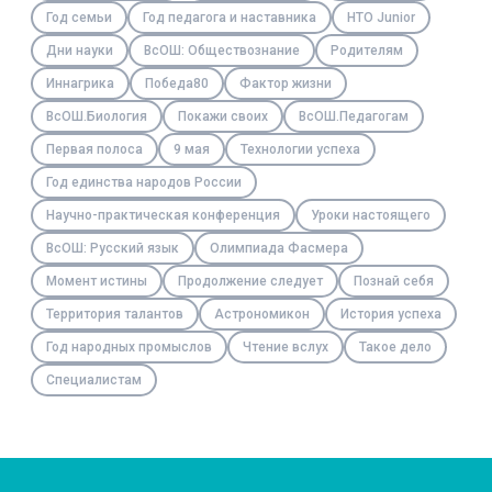
Год семьи
Год педагога и наставника
НТО Junior
Дни науки
ВсОШ: Обществознание
Родителям
Иннагрика
Победа80
Фактор жизни
ВсОШ.Биология
Покажи своих
ВсОШ.Педагогам
Первая полоса
9 мая
Технологии успеха
Год единства народов России
Научно-практическая конференция
Уроки настоящего
ВсОШ: Русский язык
Олимпиада Фасмера
Момент истины
Продолжение следует
Познай себя
Территория талантов
Астрономикон
История успеха
Год народных промыслов
Чтение вслух
Такое дело
Специалистам