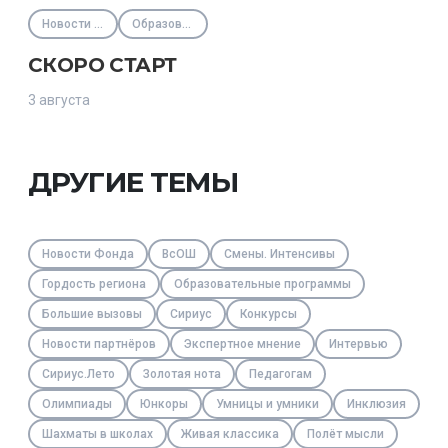
Новости Фонда
Образовательные программы
СКОРО СТАРТ
3 августа
ДРУГИЕ ТЕМЫ
Новости Фонда
ВсОШ
Смены. Интенсивы
Гордость региона
Образовательные программы
Большие вызовы
Сириус
Конкурсы
Новости партнёров
Экспертное мнение
Интервью
Сириус.Лето
Золотая нота
Педагогам
Олимпиады
Юнкоры
Умницы и умники
Инклюзия
Шахматы в школах
Живая классика
Полёт мысли