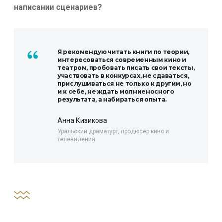
написании сценариев?
Я рекомендую читать книги по теории,
интересоваться современным кино и
театром, пробовать писать свои тексты,
участвовать в конкурсах, не сдаваться,
прислушиваться не только к другим, но
и к себе, не ждать молниеносного
результата, а набираться опыта.
Анна Кизикова
Уральский драматург, продюсер кино и
телевидения