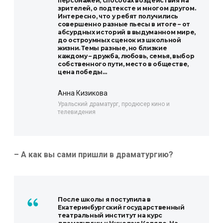
персонажей, способах воздействия на
зрителей, о подтексте и многом другом.
Интересно, что у ребят получились
совершенно разные пьесы в итоге – от
абсурдных историй в выдуманном мире,
до остроумных сценок из школьной
жизни. Темы разные, но близкие
каждому – дружба, любовь, семья, выбор
собственного пути, место в обществе,
цена победы…
Анна Кизикова
Уральский драматург, продюсер кино и
телевидения
– А как вы сами пришли в драматургию?
После школы я поступила в
Екатеринбургский государственный
театральный институт на курс