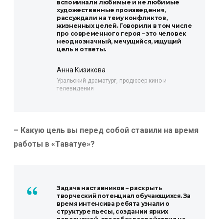
вспоминали любимые и не любимые
художественные произведения,
рассуждали на тему конфликтов,
жизненных целей. Говорили в том числе
про современного героя – это человек
неоднозначный, мечущийся, ищущий
цель и ответы.
Анна Кизикова
Уральский драматург, продюсер кино и
телевидения
– Какую цель вы перед собой ставили на время
работы в «Таватуе»?
Задача наставников – раскрыть
творческий потенциал обучающихся. За
время интенсива ребята узнали о
структуре пьесы, создании ярких