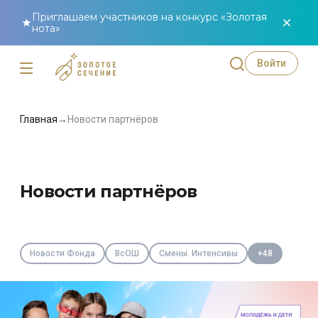
Приглашаем участников на конкурс «Золотая
нота»
Войти
Главная
→
Новости партнёров
Новости партнёров
Новости Фонда
ВсОШ
Смены. Интенсивы
+48