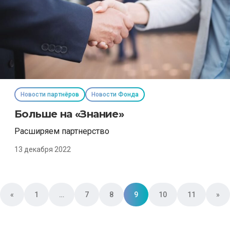
Новости партнёров
Новости Фонда
Больше на «Знание»
Расширяем партнерство
13 декабря 2022
Posts navigation
«
1
…
7
8
9
10
11
»