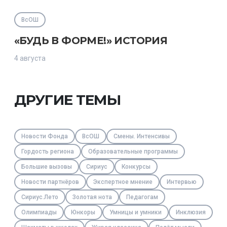
ВсОШ
«БУДЬ В ФОРМЕ!» ИСТОРИЯ
4 августа
ДРУГИЕ ТЕМЫ
Новости Фонда
ВсОШ
Смены. Интенсивы
Гордость региона
Образовательные программы
Большие вызовы
Сириус
Конкурсы
Новости партнёров
Экспертное мнение
Интервью
Сириус.Лето
Золотая нота
Педагогам
Олимпиады
Юнкоры
Умницы и умники
Инклюзия