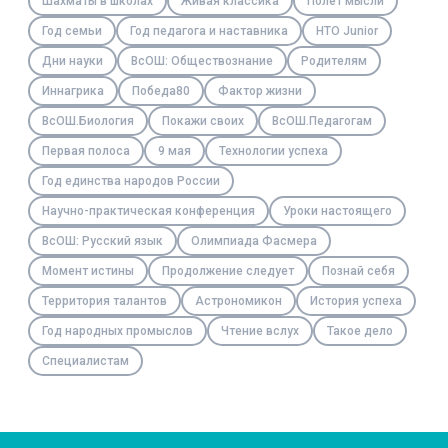
Шахматы в школах
Живая классика
Полёт мысли
Год семьи
Год педагога и наставника
НТО Junior
Дни науки
ВсОШ: Обществознание
Родителям
Иннагрика
Победа80
Фактор жизни
ВсОШ.Биология
Покажи своих
ВсОШ.Педагогам
Первая полоса
9 мая
Технологии успеха
Год единства народов России
Научно-практическая конференция
Уроки настоящего
ВсОШ: Русский язык
Олимпиада Фасмера
Момент истины
Продолжение следует
Познай себя
Территория талантов
Астрономикон
История успеха
Год народных промыслов
Чтение вслух
Такое дело
Специалистам