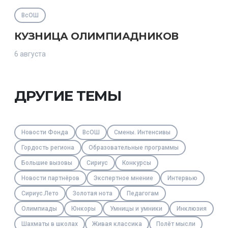
ВсОШ
КУЗНИЦА ОЛИМПИАДНИКОВ
6 августа
ДРУГИЕ ТЕМЫ
Новости Фонда
ВсОШ
Смены. Интенсивы
Гордость региона
Образовательные программы
Большие вызовы
Сириус
Конкурсы
Новости партнёров
Экспертное мнение
Интервью
Сириус.Лето
Золотая нота
Педагогам
Олимпиады
Юнкоры
Умницы и умники
Инклюзия
Шахматы в школах
Живая классика
Полёт мысли