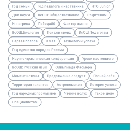
Год семьи
Год педагога и наставника
НТО Junior
Дни науки
ВсОШ: Обществознание
Родителям
Иннагрика
Победа80
Фактор жизни
ВсОШ.Биология
Покажи своих
ВсОШ.Педагогам
Первая полоса
9 мая
Технологии успеха
Год единства народов России
Научно-практическая конференция
Уроки настоящего
ВсОШ: Русский язык
Олимпиада Фасмера
Момент истины
Продолжение следует
Познай себя
Территория талантов
Астрономикон
История успеха
Год народных промыслов
Чтение вслух
Такое дело
Специалистам