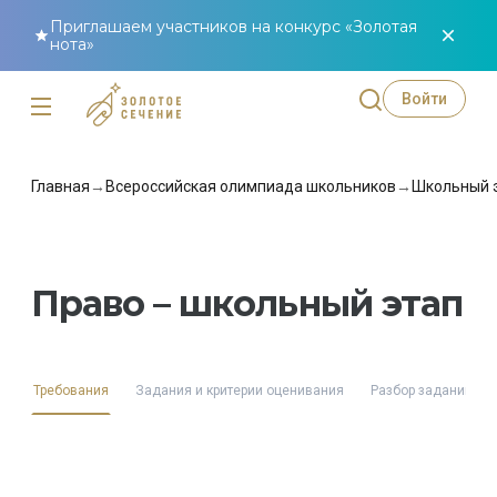
Приглашаем участников на конкурс «Золотая
нота»
Войти
Главная
→
Всероссийская олимпиада школьников
→
Школьный 
Право – школьный этап
Требования
Задания и критерии оценивания
Разбор заданий