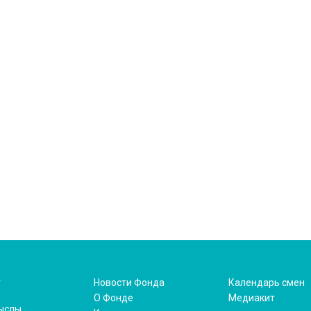
т
Новости Фонда
Календарь смен
О Фонде
Медиакит
ыслы