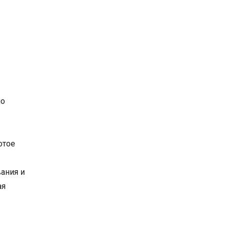
мо
отое
вания и
ая