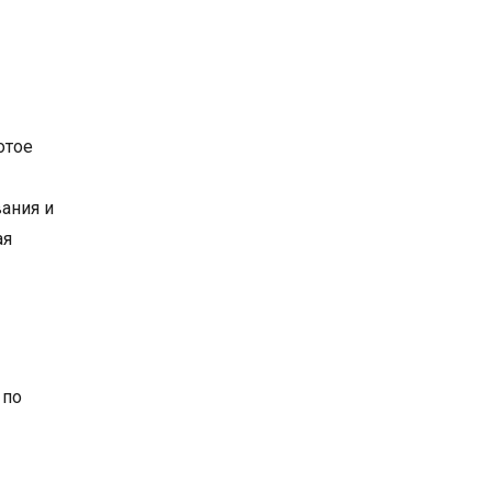
отое
вания и
ая
 по