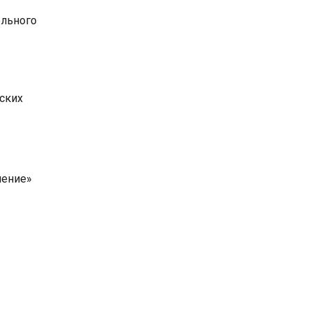
ольного
ских
чение»