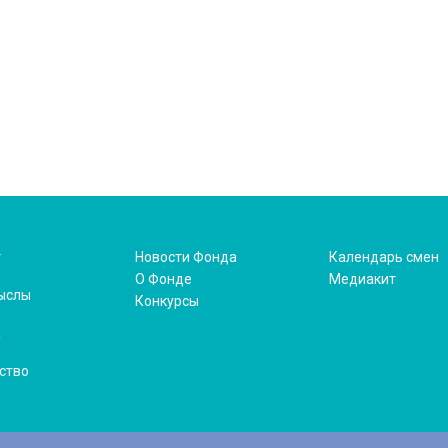
т
Новости Фонда
Календарь смен
О Фонде
Медиакит
ыслы
Конкурсы
а
ство