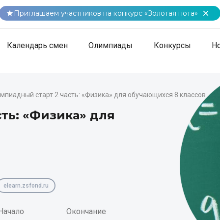
Приглашаем участников на конкурс «Золотая нота»
Календарь смен
Олимпиады
Конкурсы
Н
мпиадный старт 2 часть: «Физика» для обучающихся 8 классов
ть: «Физика» для
elearn.zsfond.ru
Начало
Окончание