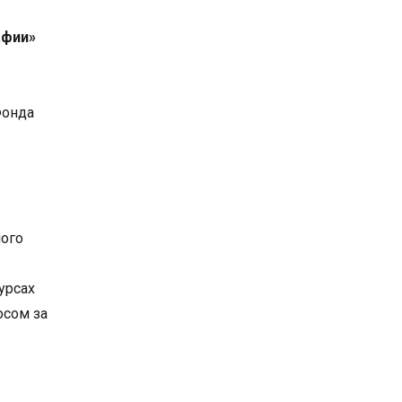
афии»
Фонда
ного
урсах
осом за