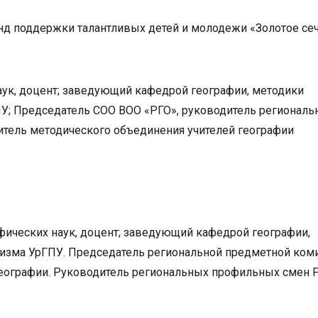
нд поддержки талантливых детей и молодежи «Золотое сеч
аук, доцент; заведующий кафедрой географии, методики
ПУ; Председатель СОО ВОО «РГО», руководитель региональ
итель методического объединения учителей географии
фических наук, доцент; заведующий кафедрой географии,
ризма УрГПУ. Председатель региональной предметной ком
географии. Руководитель региональных профильных смен 