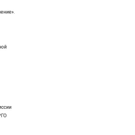
ение».
ной
иссии
РГО