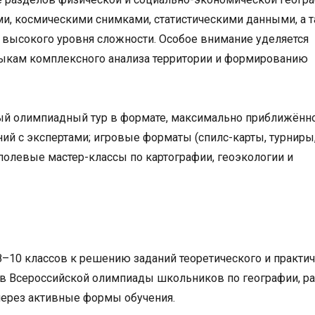
ами, космическими снимками, статистическими данными, а 
высокого уровня сложности. Особое внимание уделяется
ыкам комплексного анализа территории и формированию
ный олимпиадный тур в формате, максимально приближённ
ний с экспертами; игровые форматы (спилс-карты, турниры
полевые мастер-классы по картографии, геоэкологии и
–10 классов к решению заданий теоретического и практи
ов Всероссийской олимпиады школьников по географии, р
через активные формы обучения.