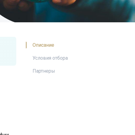
Описание
Условия отбора
Партнеры
афии