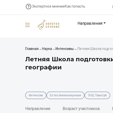
Экспертное мнение
Как попасть
Направления
Главная
→
Наука
→
Интенсивы
→
Летняя Школа подгот
Летняя Школа подготовк
географии
Интенсив
Естественнонаучная
ЗОЦ Таватуй
Направление
Возраст участников