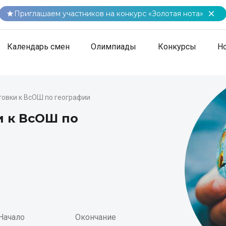
Приглашаем участников на конкурс «Золотая нота»
Календарь смен
Олимпиады
Конкурсы
Н
овки к ВсОШ по географии
и к ВсОШ по
Начало
Окончание