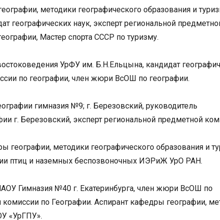
еографии, методики географического образования и тури
дат географических наук, эксперт региональной предметно
еографии, Мастер спорта СССР по туризму.
востоковедения УрФУ им. Б.Н.Ельцына, кандидат географи
ссии по географии, член жюри ВсОШ по географии.
еографии гимназия №9; г. Березовский, руководитель
фии г. Березовский, эксперт региональной предметной ко
ры географии, методики географического образования и т
гии птиц и наземных беспозвоночных ИЭРиЖ УрО РАН.
МАОУ Гимназия №40 г. Екатеринбурга, член жюри ВсОШ по
й комиссии по Географии. Аспирант кафедры географии, м
ОУ «УрГПУ».