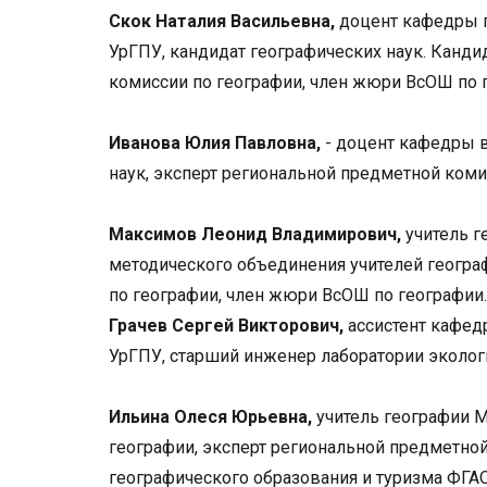
Скок Наталия Васильевна,
доцент кафедры г
УрГПУ, кандидат географических наук. Канди
комиссии по географии, член жюри ВсОШ по г
Иванова Юлия Павловна,
- доцент кафедры 
наук, эксперт региональной предметной коми
Максимов Леонид Владимирович,
учитель г
методического объединения учителей геогра
по географии, член жюри ВсОШ по географии.
Грачев Сергей Викторович,
ассистент кафед
УрГПУ, старший инженер лаборатории эколо
Ильина Олеся Юрьевна,
учитель географии 
географии, эксперт региональной предметно
географического образования и туризма ФГА