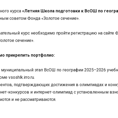
ьного курса
«Летняя Школа подготовки к ВсОШ по геогр
ным советом Фонда «Золотое сечение».
вательный курс необходимо пройти регистрацию на сайте 
олотое сечение».
мо прикрепить портфолио:
и муниципальный этап ВсОШ по географии 2025–2026 учеб
е vsoshlk.irro.ru.
ментов, подтверждающих достижения в олимпиадах и конк
ернет-конкурсов и интернет-олимпиад с установленным взн
ются и не рассматриваются.