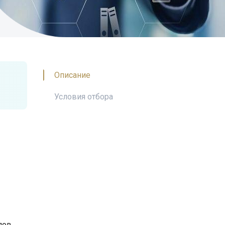
Описание
Условия отбора
лов,