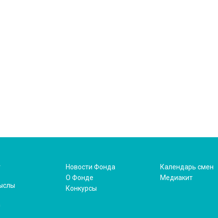
т
Новости Фонда
Календарь смен
О Фонде
Медиакит
ыслы
Конкурсы
а