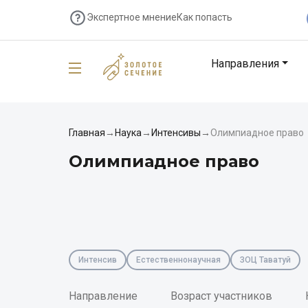
Экспертное мнение
Как попасть
Направления
Главная
→
Наука
→
Интенсивы
→
Олимпиадное право
Олимпиадное право
Интенсив
Естественнонаучная
ЗОЦ Таватуй
Направление
Возраст участников