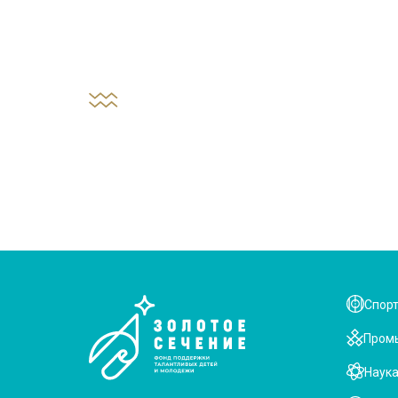
Спор
Пром
Наук