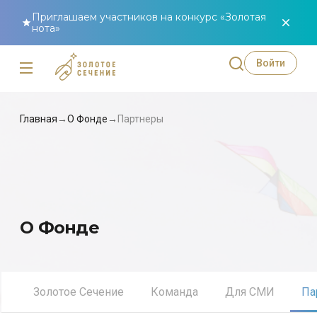
Приглашаем участников на конкурс «Золотая
нота»
Войти
Главная
→
О Фонде
→
Партнеры
О Фонде
Золотое Сечение
Команда
Для СМИ
Па