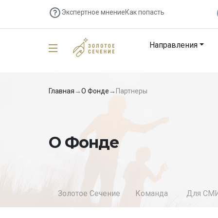
Экспертное мнение
Как попасть
Направления
Главная
→
О Фонде
→
Партнеры
О Фонде
Золотое Сечение
Команда
Для СМ