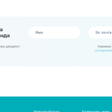
а
онда
аем дайджест
Нажимая 
соглашения
т
Новости Фонда
Календарь смен