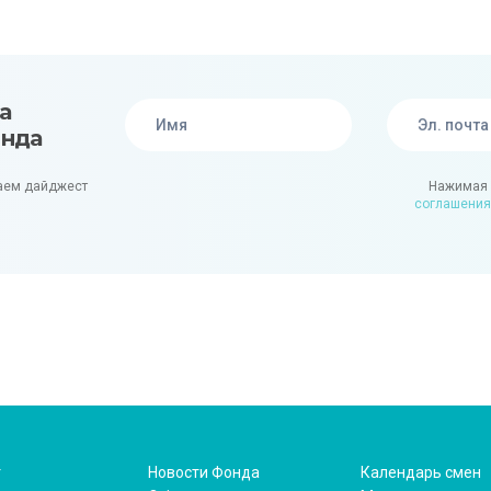
а
онда
аем дайджест
Нажимая 
соглашения
т
Новости Фонда
Календарь смен