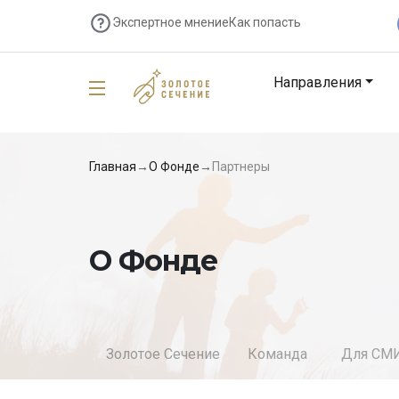
Экспертное мнение
Как попасть
Направления
Главная
→
О Фонде
→
Партнеры
О Фонде
Золотое Сечение
Команда
Для СМ